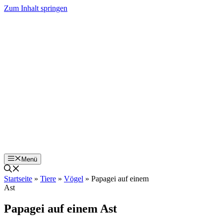
Zum Inhalt springen
Menü
Startseite
»
Tiere
»
Vögel
»
Papagei auf einem
Ast
Papagei auf einem Ast
Dieses schöne Ausmalbild aus der Kategorie
Vögel
ist nur eines von vielen Weiteren. Viel
Freude wünschen wir dir beim Ausmalen der
Window Color Vorlage Papagei auf einem
Ast
. Lade dir das Ausmalbild als PDF herunter
- den Link findest du unter dem Vorschaubild
zur Malvorlage.