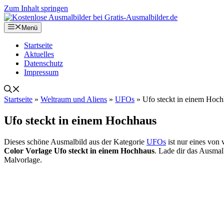
Zum Inhalt springen
Menü
Startseite
Aktuelles
Datenschutz
Impressum
Startseite
»
Weltraum und Aliens
»
UFOs
»
Ufo steckt in einem Hoc
Ufo steckt in einem Hochhaus
Dieses schöne Ausmalbild aus der Kategorie
UFOs
ist nur eines von
Color Vorlage Ufo steckt in einem Hochhaus
. Lade dir das Ausmal
Malvorlage.
Papierstau? Papier leer? Dann bestell dir schnell ein
Ausmalbücher zum Thema UFOs
(Anzeige)